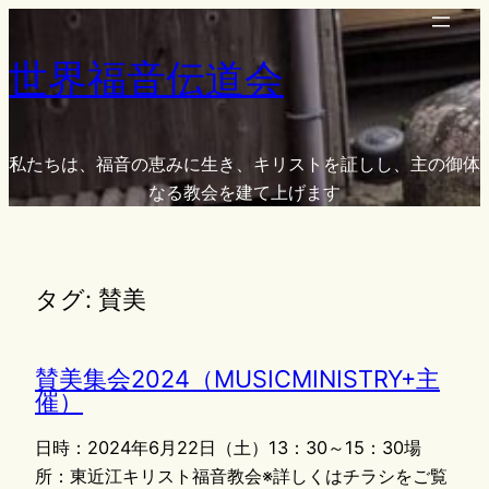
内
容
世界福音伝道会
を
ス
キ
ッ
私たちは、福音の恵みに生き、キリストを証しし、主の御体
プ
なる教会を建て上げます
タグ:
賛美
賛美集会2024（MUSICMINISTRY+主
催）
日時：2024年6月22日（土）13：30～15：30場
所：東近江キリスト福音教会※詳しくはチラシをご覧