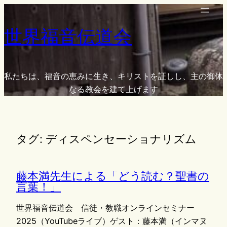
内
容
世界福音伝道会
を
ス
キ
ッ
私たちは、福音の恵みに生き、キリストを証しし、主の御体
プ
なる教会を建て上げます
タグ:
ディスペンセーショナリズム
藤本満先生による「どう読む？聖書の
言葉！」
世界福音伝道会 信徒・教職オンラインセミナー
2025（YouTubeライブ）ゲスト：藤本満（インマヌ