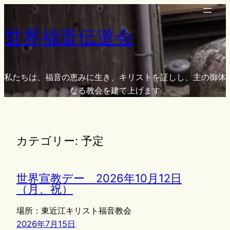
内
容
世界福音伝道会
を
ス
キ
ッ
私たちは、福音の恵みに生き、キリストを証しし、主の御体
プ
なる教会を建て上げます
カテゴリー:
予定
世界宣教デー 2026年10月12日
（月、祝）
場所：東近江キリスト福音教会
2026年7月15日