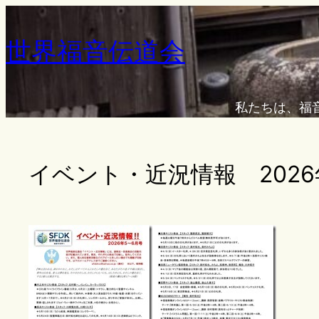
内
容
世界福音伝道会
を
ス
キ
私たちは、福
ッ
プ
イベント・近況情報 2026