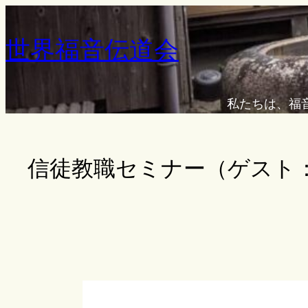
内
容
世界福音伝道会
を
ス
キ
私たちは、福
ッ
プ
信徒教職セミナー（ゲスト