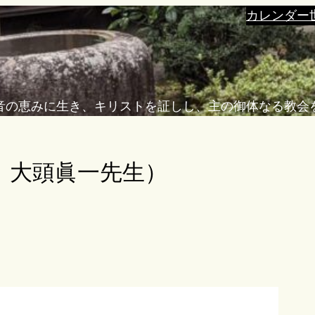
カレンダー
音の恵みに生き、キリストを証しし、主の御体なる教会
：大頭眞一先生）