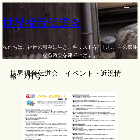
内
容
世界福音伝道会
を
ス
キ
ッ
私たちは、福音の恵みに生き、キリストを証しし、主の御体
プ
なる教会を建て上げます
世界福音伝道会 イベント・近況情
報 7月号