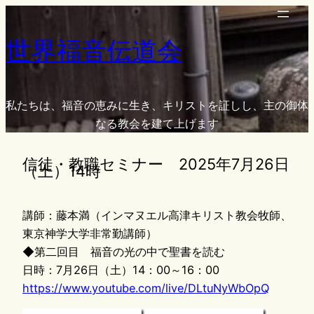
内
容
世界福音伝道会
を
ス
キ
ッ
私たちは、福音の恵みに生き、キリストを証しし、主の御体
プ
なる教会を建て上げます
信徒・教職セミナー 2025年7月26日
（土）14時
講師：藤本満（インマヌエル高津キリスト教会牧師、
東京神学大学非常勤講師）
◆第二回目 福音の光の中で聖書を読む
日時：7月26日（土）14：00～16：00
https://www.youtube.com/live/DLtuNyWbOpQ